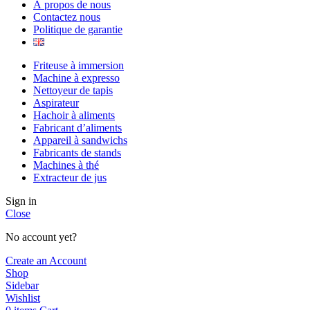
À propos de nous
Contactez nous
Politique de garantie
Friteuse à immersion
Machine à expresso
Nettoyeur de tapis
Aspirateur
Hachoir à aliments
Fabricant d’aliments
Appareil à sandwichs
Fabricants de stands
Machines à thé
Extracteur de jus
Sign in
Close
No account yet?
Create an Account
Shop
Sidebar
Wishlist