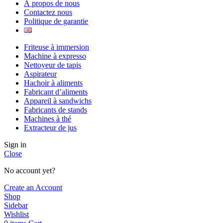
À propos de nous
Contactez nous
Politique de garantie
Friteuse à immersion
Machine à expresso
Nettoyeur de tapis
Aspirateur
Hachoir à aliments
Fabricant d’aliments
Appareil à sandwichs
Fabricants de stands
Machines à thé
Extracteur de jus
Sign in
Close
No account yet?
Create an Account
Shop
Sidebar
Wishlist